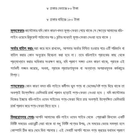
ঢাকার
ভেতরেঃ
৮০
টাকা
v
ঢাকার
বাহিরেঃ
১৮০
টাকা
v
মূল্যফেরতঃ
কাস্টোমার যদি কোন কারণ-বসত মূল্য-ফেরত পেয়ে থাকে সে ক্ষেত্রে আমাদের বডি-
লাইন ওয়েবে রিকুয়েস্ট পাঠানোর পর ১ ঘন্টার মধ্যেই মূল্য-ফেরত দেওয়া হয়ে থাকে ।
অর্ডার বাতিল করাঃ
দয়া করে মনে রাখবেন, আপনার অর্ডার নিশ্চিত হওয়ার পরে এটি পরিবর্তন বা
বাতিল করার কোন অনুরোধ বিবেচনা করা হবে না। তবে বডিলাইন গ্রাহকের কাছ থেকে
প্রত্যাখ্যান করার অধিকার সংরক্ষণ করে, যদি প্রমাণ সঙ্গত এমন কারণ থাকে, গ্রাহক এই
শর্তবলী লঙ্ঘন করেছে, অথবা, গ্রাহক প্রতারণামূলক বা অন্যান্য অপরাধমূলক কর্মকান্ডে
লিপ্ত।
পণ্যফেরতঃ
কোন কারণ বসত
বডি লাইনে কর্মীগন ভুল পণ্য বা ডেমেজ/নষ্ট পণ্য দিয়ে থাকে তা
অবশ্যই উল্লেক্ষিত ডেলিভারি চার্জ প্রদান ছাড়াই পণ্য-ফেরত নেওয়া হবে ।
যদি কাস্টোমার
নিজের ইচ্ছায়
বডি-লাইন ওযেব সাইডের পণ্য-ফেরত দিতে চায় অবশ্যই উল্লেক্ষিত ডেলিভারি
চার্জ প্রদান করে পণ্য-ফেরত দিতে হবে ।
বিক্রয়োত্তর
সেবাঃ
আপনি
আমাদের বডি লাইন ওযেব সাইড থেকে
প্রোডাক্ট
কিনবেন একটি
নির্দিষ্ট
সময়ের
ওয়ারেন্টি
দেয়া থাকে যা শুধু নির্দিষ্ট পণ্যের উপর,
সে
সময়ের
ভেতর
সমস্যা
হলে
কোম্পানি
ঠিক
করে
দেবে
বিনা
পয়সায়।
এই
সেবাটি
আপনি
পাবেন পণ্য ক্রয়ের যথাযথ প্রমাণ