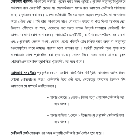
ডেলিভারি
প্রসেসঃ
আপনাদের
অর্ডারটি
প্রসেস
করার
সময়
প্রতিটি
প্রোডাক্ট
অত্যন্ত
নিখুঁতভাবে
পর্যবেক্ষণ
করে
কোয়ালিটি
চেকের
পর
প্রোডাক্টগুলো
প্যাক
করে
আমাদের
ডেলিভারি
পার্টনারের
কাছে
হস্তান্তর
করা
হয়।
এরপর
ডেলিভারি
টিম
যত
দ্রুত
সম্ভব
প্রোডাক্টগুলো
আপনাদের
কাছে
পৌঁছে
দেয়।
যদি
তারা
আপনাদের
সাথে
যোগাযোগ
করতে
না
পারে
কিংবা
আপনার
দেয়া
ঠিকানায়
পৌঁছাতে
না
পারে
এক্ষেত্রে
যত
দ্রুত
সম্ভব
ইস্যুটি
সমাধানে
ডেলিভারি
টিম
,
আপনাদের
সাথে
যোগাযোগ
করবে।
প্রোডাক্টের
অথেন্টিসিটি
কাস্টমারের
গোপনীয়তা
বজায়
রাখা
,
এবং
প্রোডাক্টের
ভেজাল
অথবা,
কোনো
ধরণের
পরিবর্তন
রোধ
নিশ্চিত
করার
জন্য
যা
অত্যন্ত
গুরুত্বপূর্ণতার সাথে আমদের প্রসেস গুলো সম্পন্ন হয় ।
প্রতিটি
প্রোডাক্ট
পৃথক
পৃথক
ভাবে
সাবধানতার
সাথে
প্যাকেজিং
করা
হয়ে
থাকে।
বোতল
কিংবা
ভেঙে
যাবার
আশংকা
যুক্ত
প্রোডাক্টগুলোকে
বাবল
ৱ্যাপ
দিয়ে
প্যাকেজিং
করা
হয়ে
থাকে।
ডেলিভারি সময়সীমাঃ
প্রাকৃতিক
কোনো
দুর্যোগ
রাজনৈতিক
পরিস্থিতি
যানবাহন
জনিত
কিংবা
,
,
কোনো
গোলযোগের
কারণে
ডেলিভারি
দিতে
দেরী
হলে
সেক্ষেত্রে
কাস্টমার
রিলেশন
টিম
,
আপনাদের
সে
সম্পর্কে
অবহিত
করবে।
ঢাকার ভেতরেঃ ১ থেকে ২ দিনের মধ্যে
প্রোডাক্ট
ডেলিভারি করা
v
হয়ে থাকে ।
ঢাকার
বাহিরেঃ ২ থেকে ৩ দিনের মধ্যে
প্রোডাক্ট
ডেলিভারি করা
v
হয়ে থাকে ।
ডেলিভারি
চার্জঃ
প্রোডাক্ট এর ওজন অনুযায়ী ডেলিভারি
চার্জ
বেশীও হতে পারে ।