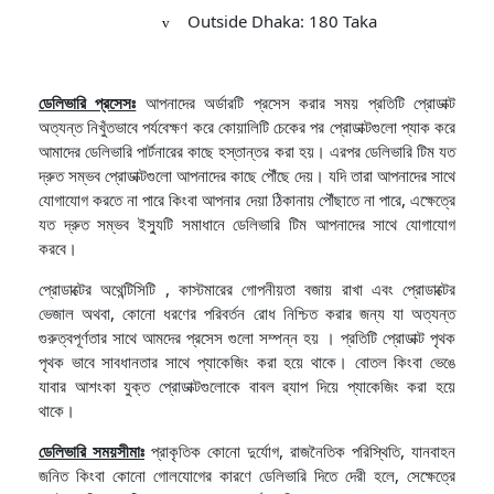
Outside Dhaka: 180 Taka
v
ডেলিভারি প্রসেসঃ
আপনাদের অর্ডারটি প্রসেস করার সময় প্রতিটি প্রোডাক্ট
অত্যন্ত নিখুঁতভাবে পর্যবেক্ষণ করে কোয়ালিটি চেকের পর প্রোডাক্টগুলো প্যাক করে
আমাদের ডেলিভারি পার্টনারের কাছে হস্তান্তর করা হয়। এরপর ডেলিভারি টিম যত
দ্রুত সম্ভব প্রোডাক্টগুলো আপনাদের কাছে পৌঁছে দেয়। যদি তারা আপনাদের সাথে
যোগাযোগ করতে না পারে কিংবা আপনার দেয়া ঠিকানায় পৌঁছাতে না পারে, এক্ষেত্রে
যত দ্রুত সম্ভব ইস্যুটি সমাধানে ডেলিভারি টিম আপনাদের সাথে যোগাযোগ
করবে।
প্রোডাক্টের অথেন্টিসিটি , কাস্টমারের গোপনীয়তা বজায় রাখা এবং প্রোডাক্টের
ভেজাল অথবা, কোনো ধরণের পরিবর্তন রোধ নিশ্চিত করার জন্য যা অত্যন্ত
গুরুত্বপূর্ণতার সাথে আমদের প্রসেস গুলো সম্পন্ন হয় । প্রতিটি প্রোডাক্ট পৃথক
পৃথক ভাবে সাবধানতার সাথে প্যাকেজিং করা হয়ে থাকে। বোতল কিংবা ভেঙে
যাবার আশংকা যুক্ত প্রোডাক্টগুলোকে বাবল ৱ্যাপ দিয়ে প্যাকেজিং করা হয়ে
থাকে।
ডেলিভারি সময়সীমাঃ
প্রাকৃতিক কোনো দুর্যোগ, রাজনৈতিক পরিস্থিতি, যানবাহন
জনিত কিংবা কোনো গোলযোগের কারণে ডেলিভারি দিতে দেরী হলে, সেক্ষেত্রে